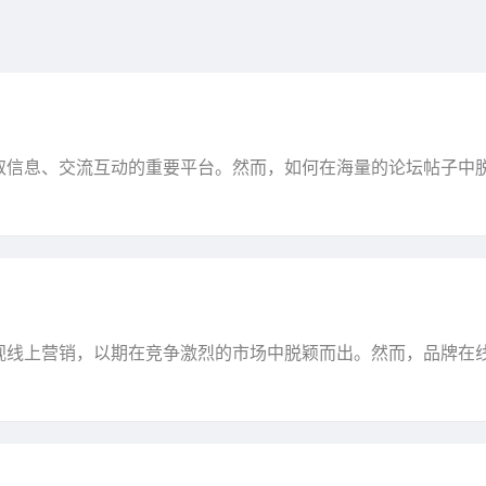
取信息、交流互动的重要平台。然而，如何在海量的论坛帖子中
关注的焦点。本文将为您详细解析论坛发帖收录的技巧，帮···
视线上营销，以期在竞争激烈的市场中脱颖而出。然而，品牌在
销存在的问题进行深入剖析，并提出相应的解决方案。一···