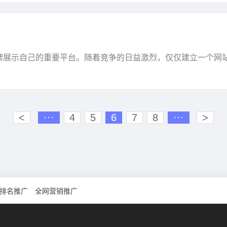
牌展示自己的重要平台。随着竞争的日益激烈，仅仅建立一个网
”提高网站的曝光率和流量，成为了每个网站管理员和···
<
···
4
5
6
7
8
···
>
排名推广
全网营销推广