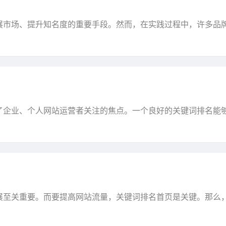
展市场、提升知名度的重要手段。然而，在实践过程中，许多品
线上营销存在的问题进行深入分析，并提出相应的对策。···
了企业、个人网站运营者关注的焦点。一个良好的关键词排名能
将为您详细解析网站关键词排名的奥秘，帮助您的网站在···
展至关重要。而要提高网站流量，关键词排名首页是关键。那么
为您详细解析网站关键词排名首页的设置方法。关键词排···