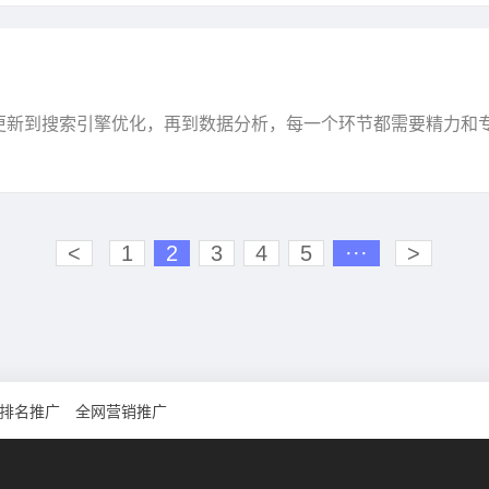
更新到搜索引擎优化，再到数据分析，每一个环节都需要精力和
需要的解决方案。那么，什么是企业网站托管代运营服务？···
<
1
2
3
4
5
···
>
排名推广
全网营销推广