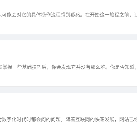
人可能会对它的具体操作流程感到疑惑。在开始这一旅程之前，
企业可以在用户搜索相关关键词时，快速获得曝光并吸引···
其实掌握一些基础技巧后，你会发现它并没有那么难。你是否知道
的业务带来源源不断的流量？如果你正在为如何提升···
对数字化时代时都会问的问题。随着互联网的快速发展，网站已
，你的流量是否达到预期？你的转化率是否符合目标？网···