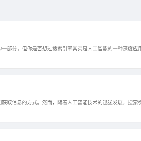
的一部分，但你是否想过搜索引擎其实是人工智能的一种深度应
案，这背后到底发生了什么呢？今天我们就来深入剖析这···
们获取信息的方式。然而，随着人工智能技术的迅猛发展，搜索
索体验会是什么样子？让我们来揭开这个谜团。###···